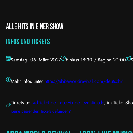
Alle Hits in einer Show
Infos und Tickets
Samstag, 06. März 2027
Einlass 18:30 / Beginn 20:00
S
Mehr infos unter
https://abbaworldrevival.com/deutsch/
Tickets bei
adTicket.de
,
reservix.de
,
eventim.de
, im Ticket-Sh
Keine passenden Tickets gefunden?